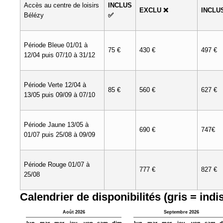
Accès au centre de loisirs
INCLUS
EXCLU ❌
INCLU
Bélézy
✅
Période Bleue 01/01 à
75 €
430 €
497 €
12/04 puis 07/10 à 31/12
Période Verte 12/04 à
85 €
560 €
627 €
13/05 puis 09/09 à 07/10
Période Jaune 13/05 à
690 €
747€
01/07 puis 25/08 à 09/09
Période Rouge 01/07 à
777 €
827 €
25/08
Calendrier de disponibilités (gris = indi
Août 2026
Septembre 2026
lun
mar
mer
jeu
ven
sam
dim
lun
mar
mer
jeu
ven
sam
d