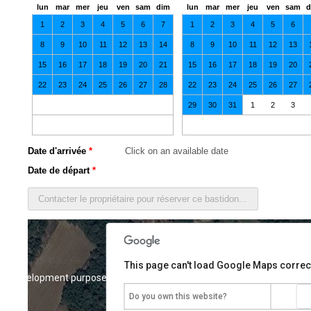
lun
mar
mer
jeu
ven
sam
dim
lun
mar
mer
jeu
ven
sam
d
1
2
3
4
5
6
7
1
2
3
4
5
6
8
9
10
11
12
13
14
8
9
10
11
12
13
15
16
17
18
19
20
21
15
16
17
18
19
20
22
23
24
25
26
27
28
22
23
24
25
26
27
29
30
31
1
2
3
Date d'arrivée
*
Date de départ
*
This page can't load Google Maps correct
or development purposes only
For development purposes only
Do you own this website?