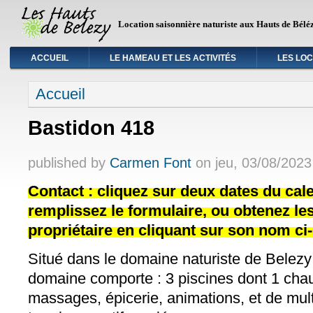
Location saisonnière naturiste aux Hauts de Bélé
ACCUEIL
LE HAMEAU ET LES ACTIVITÉS
LES LO
Vous êtes ici
Accueil
Bastidon 418
published by
Carmen Font
on
jeu, 03/08/2023
Contact : cliquez sur deux dates du cale
remplissez le formulaire, ou obtenez l
propriétaire en cliquant sur son nom ci
Situé dans le domaine naturiste de Belezy
domaine comporte : 3 piscines dont 1 chau
massages, épicerie, animations, et de mult