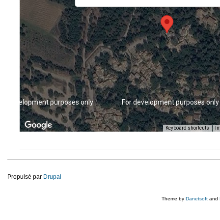
or development purposes only
For development purposes only
Keyboard shortcuts
Im
Propulsé par
Drupal
Theme by
Danetsoft
and