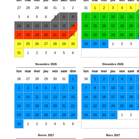
27
28
29
30
31
1
2
31
1
2
3
4
5
3
4
5
6
7
8
9
7
8
9
10
11
12
10
11
12
13
14
15
16
14
15
16
17
18
19
17
18
19
20
21
22
23
21
22
23
24
25
26
24
25
26
27
28
29
30
28
29
30
1
2
3
31
1
2
3
4
5
6
Novembre 2026
Décembre 2026
lun
mar
mer
jeu
ven
sam
dim
lun
mar
mer
jeu
ven
sam
d
26
27
28
29
30
31
1
30
1
2
3
4
5
2
3
4
5
6
7
8
7
8
9
10
11
12
9
10
11
12
13
14
15
14
15
16
17
18
19
16
17
18
19
20
21
22
21
22
23
24
25
26
23
24
25
26
27
28
29
28
29
30
31
1
2
30
1
2
3
4
5
6
février 2027
Mars 2027